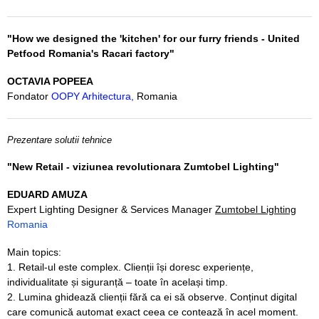
"How we designed the 'kitchen' for our furry friends - United
Petfood Romania's Racari factory"
OCTAVIA POPEEA
Fondator
OOPY Arhitectura
,
Romania
Prezentare solutii tehnice
"New Retail - viziunea revolutionara Zumtobel Lighting"
EDUARD AMUZA
Expert Lighting Designer & Services Manager
Zumtobel Lighting
Romania
Main topics:
1. Retail-ul este complex. Clienții își doresc experiențe,
individualitate și siguranță – toate în același timp.
2. Lumina ghidează clienții fără ca ei să observe. Conținut digital
care comunică automat exact ceea ce contează în acel moment.